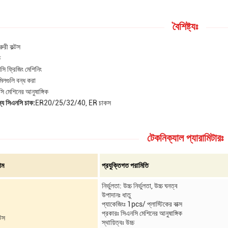
বৈশিষ্ট্যঃ
ুরী কল্টস
চ
সি ফ্রিজিং মেশিনিং
িলগুলি বন্ধ করা
ি মেশিনের আনুষাঙ্গিক
ন্য সিএনসি চাক:
ER20/25/32/40, ER চাকস
টেকনিক্যাল প্যারামিটারঃ
াম
প্রযুক্তিগত পরামিতি
নির্ভুলতা: উচ্চ নির্ভুলতা, উচ্চ ঘনত্ব
উপাদানঃ ধাতু
প্যাকেজিংঃ 1pcs/ প্লাস্টিকের বাক্স
প্রকারঃ সিএনসি মেশিনের আনুষাঙ্গিক
্টস
স্থায়িত্বঃ উচ্চ