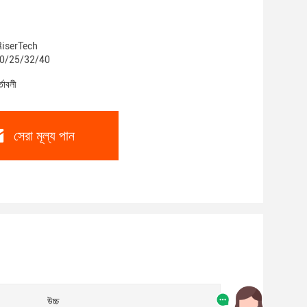
 RiserTech
R20/25/32/40
্তাবলী
সেরা মূল্য পান
উচ্চ