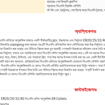
ব্যবহারঃ শেষ মিলগুলি ক্ল্যাম্পিং
প্রয়োগঃ সিএনসি ফ্রিজিং মেশিনিং
নট মিল এবং গ্রাইন্ডার, শেষ মিলের জন্য সিএনসি টুকরো, ন
অ্যাপ্লিকেশনঃ
নসি মেশিনের আনুষাঙ্গিক বাজারে একটি শীর্ষস্থানীয় ব্র্যান্ড, উচ্চমানের এবং নির্ভুলতা ER20/25/32/40
মিলগুলির clamping জন্য ব্যবহৃত হয়এটি সিএনসি মেশিনগুলির সাথে মেশিনিংয়ের সময় উচ্চ নির্ভুলত
ন্য ডিজাইন করা হয়েছে এবং বিভিন্ন শিল্পের জন্য খুব দরকারী।পণ্যগুলি উচ্চমানের কাঁচামাল থেকে তৈরি করা 
্চ নির্ভুলতা, ঘনত্ব এবং স্থায়িত্বের সাথে সিএনসি মেশিন আনুষাঙ্গিক সরবরাহ করে।এটি সব ধরনের সিএন
েতে পারে, বিমান, চিকিৎসা, এবং অন্যান্য শিল্প. পণ্য উচ্চ মানের উপকরণ তৈরি করা হয় এবং একটি দীর্ঘ দ
একটি মহান মান প্রস্তাব. রাইজারটেকের সিএনসি মেশিনের আনুষাঙ্গিকগুলি যেকোনো সিএনসি মেশিনিং অ্যাপ্
এনসি মেশিন আনুষাঙ্গিকগুলি যে কোনও সিএনসি মেশিনিং অ্যাপ্লিকেশনের জন্য নিখুঁত সমাধান। তারা সিএনসি
ণ্যটি উচ্চমানের উপকরণ দিয়ে তৈরি এবং বিভিন্ন শিল্পের জন্য ডিজাইন করা হয়েছে. পণ্যটি ইনস্টল করা
্গিকগুলি যে কোনও সিএনসি মেশিনিং অ্যাপ্লিকেশনের জন্য নিখুঁত পছন্দ।
কাস্টমাইজেশনঃ
ER20/25/32/40 সিএনসি মেশিন আনুষাঙ্গিক ER Collets
 রাইজারটেক