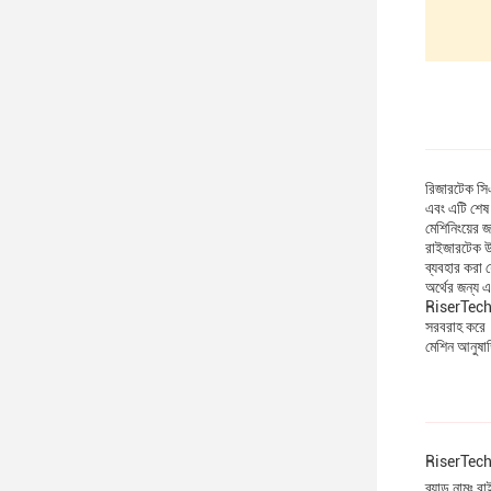
রিজারটেক সিএ
এবং এটি শেষ 
মেশিনিংয়ের জ
রাইজারটেক উচ
ব্যবহার করা য
অর্থের জন্য 
RiserTech সি
সরবরাহ করে।প
মেশিন আনুষাঙ
RiserTech 
ব্র্যান্ড নামঃ