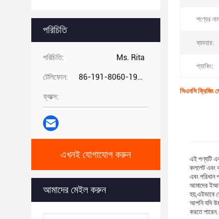
পণ্যের না
পরিচিতি
ব্যবহার:
পরিচিতি:
Ms. Rita
প্যাকিং:
টেলিফোন:
86-191-8060-1981
সিএনসি ফ্রিজিং 
ফ্যাক্স:
এখনই যোগাযোগ করুন
এই পণ্যটি এ
কললেট এবং বা
এবং পরিধান প
আমাদের ইআর C
আমাদের মেইল ​​করুন
হয়,এইভাবে শে
আপনি যদি উচ্
করতে পারেন.