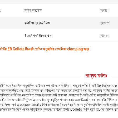
ম:
ইআর কললেটস
প্রকার:
ক্ল্যাম্পিং দ্য এন্ড মিলস
প্রয়োগ:
1ps/ প্লাস্টিকের বাক্স
যথার্থতা:
মেশিনিং ER Collets সিএনসি মেশিন আনুষাঙ্গিক শেষ মিলস clamping জন্য
পণ্যের বর্ণনাঃ
কটি সিএনসি মেশিন আনুষাঙ্গিক, যা ইআর কললেট নামে পরিচিত। ধাতু থেকে তৈরি, এটি উচ্চ নির্ভুলতা
দাম অন্তর্ভুক্ত,এবং তারা ইনস্টল এবং সামঞ্জস্য করা সহজ হতে ডিজাইন করা হয়, আপনার কাটিয়া সরঞ্জাম
্রতিরোধের নিশ্চিত করতে উচ্চ মানের উপকরণ তৈরি করা হয়।আমাদের সিএনসি মেশিন আনুষাঙ্গিক বিভিন্ন অ্
ollets সর্বোচ্চ নির্ভুলতা এবং সর্বোচ্চ পুনরাবৃত্তি প্রদান করার জন্য ডিজাইন করা হয়. এটা নিশ্চিত 
ষ মিলের সর্বোচ্চ concentricity নিশ্চিতআমাদের সিএনসি মেশিনের আনুষাঙ্গিকগুলি দীর্ঘমেয়াদী স্থায়িত্
চ নির্ভুলতা সিএনসি মেশিন আনুষাঙ্গিক খুঁজছেন, আমাদের ইআর Collets নিখুঁত পছন্দ হয়.এবং আপনি এটিকে স