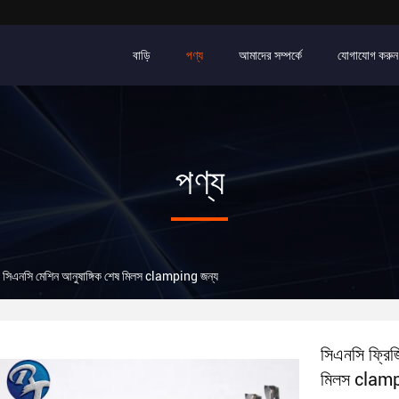
বাড়ি
পণ্য
আমাদের সম্পর্কে
যোগাযোগ করুন
পণ্য
s সিএনসি মেশিন আনুষাঙ্গিক শেষ মিলস clamping জন্য
সিএনসি ফ্রিজ
মিলস clamp