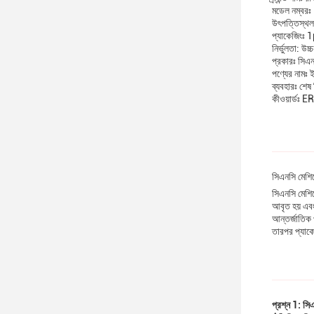
মডেল নম্ব
উৎপত্তিস্থল
প্যাকেজিংঃ 1
নির্ভুলতা: উচ্
প্রকারঃ সিএন
পণ্যের নামঃ
ব্যবহারঃ শেষ ম
কীওয়ার্ডঃ 
সিএনসি মেশিন
সিএনসি মেশিনে
আবৃত হয় এবং
আন্তর্জাতিক 
তারপর প্যাকে
প্রশ্ন 1: সিএ