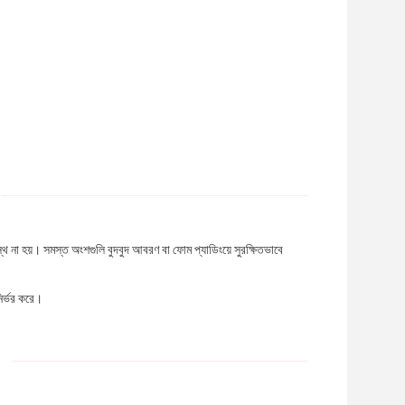
রস্থ না হয়। সমস্ত অংশগুলি বুদবুদ আবরণ বা ফোম প্যাডিংয়ে সুরক্ষিতভাবে
ির্ভর করে।