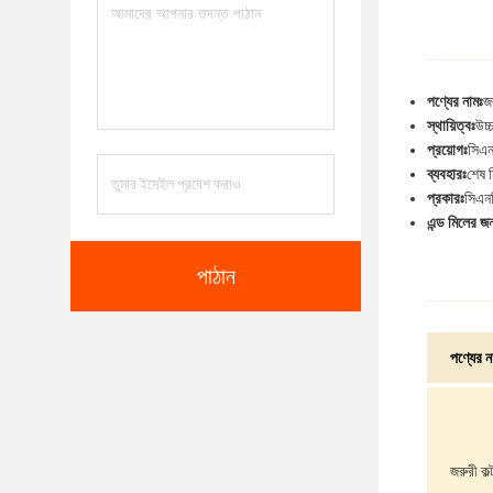
পণ্যের নামঃ
জর
স্থায়িত্বঃ
উচ্
প্রয়োগঃ
সিএন
ব্যবহারঃ
শেষ ম
প্রকারঃ
সিএনস
এন্ড মিলের জ
পাঠান
পণ্যের ন
জরুরী কল