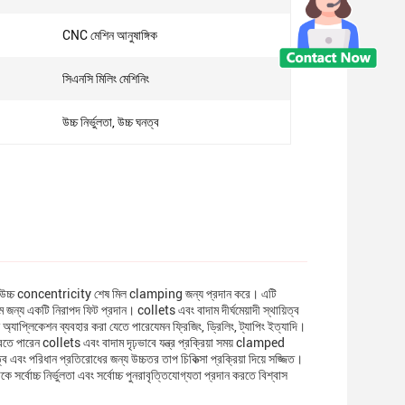
CNC মেশিন আনুষাঙ্গিক
সিএনসি মিলিং মেশিনিং
উচ্চ নির্ভুলতা, উচ্চ ঘনত্ব
 এবং উচ্চ concentricity শেষ মিল clamping জন্য প্রদান করে। এটি
 জন্য একটি নিরাপদ ফিট প্রদান। collets এবং বাদাম দীর্ঘমেয়াদী স্থায়িত্ব
যাপ্লিকেশন ব্যবহার করা যেতে পারেযেমন ফ্রিজিং, ড্রিলিং, ট্যাপিং ইত্যাদি।
করতে পারেন collets এবং বাদাম দৃঢ়ভাবে যন্ত্র প্রক্রিয়া সময় clamped
ব এবং পরিধান প্রতিরোধের জন্য উচ্চতর তাপ চিকিত্সা প্রক্রিয়া দিয়ে সজ্জিত।
র্বোচ্চ নির্ভুলতা এবং সর্বোচ্চ পুনরাবৃত্তিযোগ্যতা প্রদান করতে বিশ্বাস