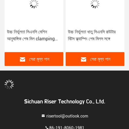
উচ্চ নির্ভুলতা সিএনসি মেশিন
উচ্চ নির্ভুলতা ধাতু সিএনসি রাউটার
আনুষাঙ্গিক শেষ মিল clamping
বিটস ক্ল্যাম্পিং শেষ মিলস সঙ্গে
জন্য ER Collets
সেরা মূল্য পান
সেরা মূল্য পান
Sichuan Riser Technology Co., Ltd.
risertool@outlook.com
86-191-8060-1981