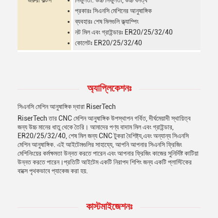
জরুরী কল্টস
নির্ভুলতা: উচ্চ নির্ভুলতা, উচ্চ ঘনত্ব
প্রকারঃ সিএনসি মেশিনের আনুষাঙ্গিক
ব্যবহারঃ শেষ মিলগুলি ক্ল্যাম্পিং
নট মিল এবং গ্রাইন্ডারঃ ER20/25/32/40
কোলেটঃ ER20/25/32/40
অ্যাপ্লিকেশনঃ
সিএনসি মেশিন আনুষাঙ্গিক দ্বারা RiserTech
RiserTech তার CNC মেশিন আনুষাঙ্গিক উপস্থাপন গর্বিত, দীর্ঘমেয়াদী স্থায়িত্ব
জন্য উচ্চ মানের ধাতু থেকে তৈরি। আমাদের পণ্য বাদাম মিল এবং গ্রাইন্ডার,
ER20/25/32/40, শেষ মিল জন্য CNC টুকরা বৈশিষ্ট্য,এবং অন্যান্য সিএনসি
মেশিন আনুষাঙ্গিক. এই আইটেমগুলির সাহায্যে, আপনি আপনার সিএনসি ফ্রিজিং
মেশিনিংয়ের কর্মক্ষমতা উন্নত করতে পারেন এবং আপনার ফ্রিজিং কাজের সুনির্দিষ্ট কাটিয়া
উন্নত করতে পারেন।প্রতিটি আইটেম একটি নিরাপদ শিপিং জন্য একটি প্লাস্টিকের
বাক্সে পৃথকভাবে প্যাকেজ করা হয়.
কাস্টমাইজেশনঃ