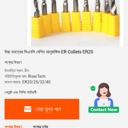
উচ্চ ঘনত্বের সিএনসি মেশিন আনুষাঙ্গিক ER Collets ER20
পণ্যের বিবরণ
উৎপত্তি স্থল: চীন
পরিচিতিমুলক নাম: RiserTech
মডেল নম্বার: ER20/25/32/40
পেমেন্ট এবং শিপিং শর্তাবলী
সেরা মূল্য পান
পণ্যের বিবরণ
পণ্যের বর্ণনা