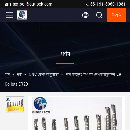
risertool@outlook.com
86-191-8060-1981
উদ্ধৃতি
পণ্য
বাড়ি
>
পণ্য
>
CNC মেশিন আনুষাঙ্গিক
>
উচ্চ ঘনত্বের সিএনসি মেশিন আনুষাঙ্গিক ER
Collets ER20