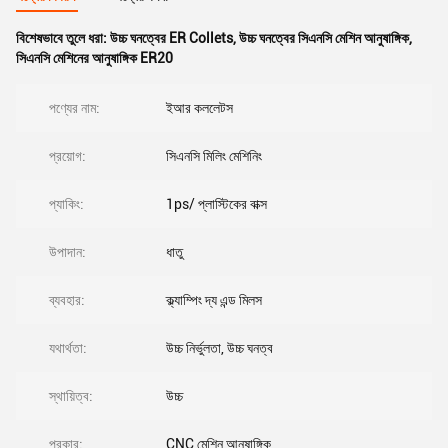
বিশেষভাবে তুলে ধরা:
উচ্চ ঘনত্বের ER Collets
,
উচ্চ ঘনত্বের সিএনসি মেশিন আনুষাঙ্গিক
,
সিএনসি মেশিনের আনুষাঙ্গিক ER20
পণ্যের নাম:
ইআর কললেটস
প্রয়োগ:
সিএনসি মিলিং মেশিনিং
প্যাকিং:
1ps/ প্লাস্টিকের বাক্স
উপাদান:
ধাতু
ব্যবহার:
ক্ল্যাম্পিং দ্য এন্ড মিলস
যথার্থতা:
উচ্চ নির্ভুলতা, উচ্চ ঘনত্ব
স্থায়িত্ব:
উচ্চ
প্রকার:
CNC মেশিন আনুষাঙ্গিক