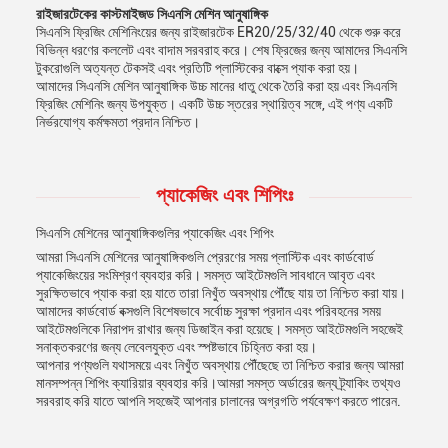
রাইজারটেকের কাস্টমাইজড সিএনসি মেশিন আনুষাঙ্গিক
সিএনসি ফ্রিজিং মেশিনিংয়ের জন্য রাইজারটেক ER20/25/32/40 থেকে শুরু করে
বিভিন্ন ধরণের কললেট এবং বাদাম সরবরাহ করে। শেষ ফ্রিজের জন্য আমাদের সিএনসি
টুকরোগুলি অত্যন্ত টেকসই এবং প্রতিটি প্লাস্টিকের বাক্সে প্যাক করা হয়।
আমাদের সিএনসি মেশিন আনুষাঙ্গিক উচ্চ মানের ধাতু থেকে তৈরি করা হয় এবং সিএনসি
ফ্রিজিং মেশিনিং জন্য উপযুক্ত। একটি উচ্চ স্তরের স্থায়িত্ব সঙ্গে, এই পণ্য একটি
নির্ভরযোগ্য কর্মক্ষমতা প্রদান নিশ্চিত।
প্যাকেজিং এবং শিপিংঃ
সিএনসি মেশিনের আনুষাঙ্গিকগুলির প্যাকেজিং এবং শিপিং
আমরা সিএনসি মেশিনের আনুষাঙ্গিকগুলি প্রেরণের সময় প্লাস্টিক এবং কার্ডবোর্ড
প্যাকেজিংয়ের সংমিশ্রণ ব্যবহার করি। সমস্ত আইটেমগুলি সাবধানে আবৃত এবং
সুরক্ষিতভাবে প্যাক করা হয় যাতে তারা নিখুঁত অবস্থায় পৌঁছে যায় তা নিশ্চিত করা যায়।
আমাদের কার্ডবোর্ড বক্সগুলি বিশেষভাবে সর্বোচ্চ সুরক্ষা প্রদান এবং পরিবহনের সময়
আইটেমগুলিকে নিরাপদ রাখার জন্য ডিজাইন করা হয়েছে। সমস্ত আইটেমগুলি সহজেই
সনাক্তকরণের জন্য লেবেলযুক্ত এবং স্পষ্টভাবে চিহ্নিত করা হয়।
আপনার পণ্যগুলি যথাসময়ে এবং নিখুঁত অবস্থায় পৌঁছেছে তা নিশ্চিত করার জন্য আমরা
মানসম্পন্ন শিপিং ক্যারিয়ার ব্যবহার করি।আমরা সমস্ত অর্ডারের জন্য ট্র্যাকিং তথ্যও
সরবরাহ করি যাতে আপনি সহজেই আপনার চালানের অগ্রগতি পর্যবেক্ষণ করতে পারেন.