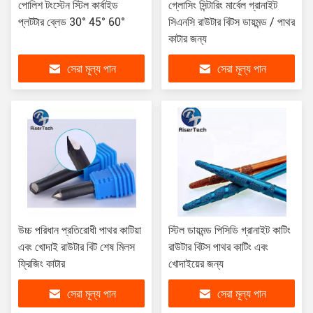
পোলিশ টংস্টেন স্টিল কার্বাইড
গ্লোসিং সিন্টারিং মার্বেল গ্রানাইট
প্লটটার ব্লেড 30° 45° 60°
সিএনসি রাউটার বিটস ডায়মন্ড / পাথর
কাটার জন্য
সেরা মূল্য পান
সেরা মূল্য পান
উচ্চ পরিধান প্রতিরোধী পাথর কাটিয়া
স্টিল ডায়মন্ড পিসিডি গ্রানাইট কাটিং
এবং খোদাই রাউটার বিট শেষ মিলস
রাউটার বিটস পাথর কাটিং এবং
ফ্রিজিং কাটার
খোদাইয়ের জন্য
সেরা মূল্য পান
সেরা মূল্য পান