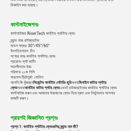
ডিজাইন করা হয়েছে।
কাস্টমাইজেশনঃ
কাস্টমাইজড RiserTech কার্বাইড প্লটটার ব্লেড
ব্র্যান্ড নামঃ রাইজারটেক
মডেল নম্বরঃ 30°/45°/60°
উৎপত্তিস্থল: চীন
পণ্যের নামঃ কার্বাইড প্লটটার ব্লেড
প্রয়োগঃ প্লট কাটিং
সহনশীলতাঃ উচ্চ
পরিমাণঃ ২০+ পিসি
সারফেস ট্রিটমেন্ট: পোলিশ
আপনি কি খুঁজছেন
সিমেন্টেড কার্বাইড লেটারিং ছুরি
অথবা
ভিনাইল কাটার প্লটার
ব্লেড
অথবা
কার্বাইড কাটার প্লটর ব্লেড
এখনই রাইজারটেকের কার্বাইড প্লটটার ব্লেড
কাস্টমাইজ করুন এবং আমাদের উচ্চমানের ব্লেড দিয়ে দ্রুত এবং নির্ভুলভাবে আপনার
কাজটি করুন।
প্রায়শই জিজ্ঞাসিত প্রশ্নঃ
প্রশ্ন 1: কার্বাইড প্লটটার ব্লেডগুলির ব্র্যান্ড নাম কী?