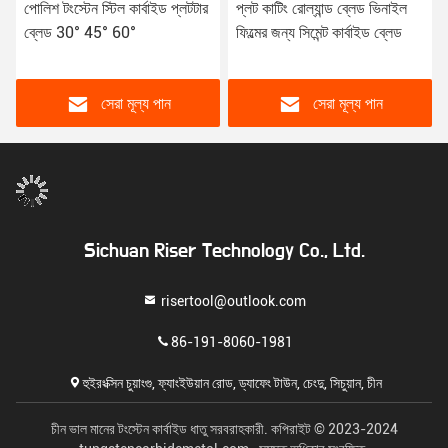
পোলিশ টংস্টেন স্টিল কার্বাইড প্লটটার
প্লট কাটিং রোল্যান্ড ব্লেড ভিনাইল
ব্লেড 30° 45° 60°
ফিল্মের জন্য সিমেন্ট কার্বাইড ব্লেড
সেরা মূল্য পান
সেরা মূল্য পান
Sichuan Riser Technology Co., Ltd.
risertool@outlook.com
86-191-8060-1981
হুইরংক্সিন চুয়াংগু, ফ্যাংইউয়ান রোড, ড্যাফেং টাউন, চেংদু, সিচুয়ান, চীন
চীন ভাল মানের টংস্টেন কার্বাইড ধাতু সরবরাহকারী. কপিরাইট © 2023-2024