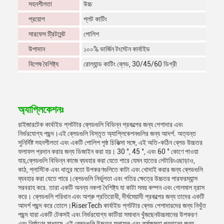
সহনশীলতা
উচ্চ
প্রয়োগ
প্লট কাটিং
সারফেস ট্রিটমেন্ট
পোলিশ
উপাদান
১০০% ভার্জিন টংস্টেন কার্বাইড
বিশেষ বৈশিষ্ট্য
রোল্যান্ড কাটিং ব্লেড, 30/45/60 ডিগ্রী
অ্যাপ্লিকেশনঃ
রাইজারটেক কার্বাইড প্লটটার ব্লেডগুলি বিভিন্ন প্রকল্পের জন্য পেশাদার এবং
নির্ভরযোগ্য পছন্দ।এই ব্লেডগুলি বিস্তৃত অ্যাপ্লিকেশনগুলির জন্য আদর্শ. অত্যন্ত
সুনির্দিষ্ট সহনশীলতা এবং একটি পোলিশ পৃষ্ঠ চিকিত্সা সঙ্গে, এই অতি-কঠিন ব্লেড উচ্চতর
ফলাফল প্রদান করার জন্য ডিজাইন করা হয়। 30 °, 45 °, এবং 60 ° কোণে পাওয়া
যায়,ব্লেডগুলি বিভিন্ন কাজে ব্যবহার করা যেতে পারে যেমন হাতের লেটারিংএছাড়াও,
কাঠ, প্লাস্টিক এবং ধাতুর মতো উপকরণগুলিতে কাটা এবং খোদাই করার জন্য ব্লেডগুলি
ব্যবহার করা যেতে পারে।ব্লেডগুলি নির্ভুলতা এবং গতির ক্ষেত্রে উচ্চতর পারফরম্যান্স
সরবরাহ করে. তারা একটি অনন্য নকশা বৈশিষ্ট্য যা কাটা সময় কম্পন এবং গোলমাল হ্রাস
করে। ব্লেডগুলি পরিধান এবং অশ্রু প্রতিরোধী, দীর্ঘমেয়াদী প্রকল্পের জন্য তাদের একটি
আদর্শ পছন্দ করে তোলে।RiserTech কার্বাইড প্লটটার ব্লেড পেশাদারদের জন্য নিখুঁত
পছন্দ যারা একটি টেকসই এবং নির্ভরযোগ্য কাটিয়া সমাধান খুঁজছেনউচ্চমানের উপকরণ
এবং নির্মাণের মাধ্যমে, এই ব্লেডগুলি উচ্চতর ফলাফল এবং কর্মক্ষমতা প্রদানের জন্য