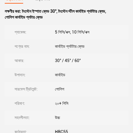
লক্ষণীয় করা:
টংস্টেন ইস্পাত ব্লেড 30°
,
টংস্টেন স্টীল কার্বাইড প্লটটার ব্লেড
,
পোলিশ কার্বাইড প্লটার ব্লেড
প্যাকেজ:
5 পিসি/বক্স, 10 পিসি/বক্স
পণ্যের নাম:
কার্বাইড প্লটটার ব্লেড
আকার:
30° / 45° / 60°
উপাদান:
কার্বাইড
সারফেস ট্রিটমেন্ট:
পোলিশ
পরিমাণ:
২০+ পিসি
সহনশীলতা:
উচ্চ
কঠোরতা:
HRC55