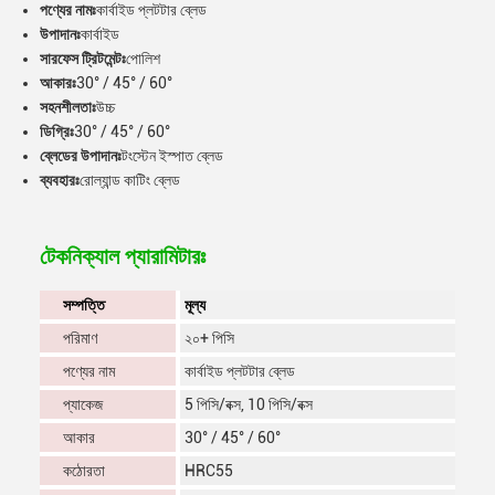
পণ্যের নামঃ
কার্বাইড প্লটটার ব্লেড
উপাদানঃ
কার্বাইড
সারফেস ট্রিটমেন্টঃ
পোলিশ
আকারঃ
30° / 45° / 60°
সহনশীলতাঃ
উচ্চ
ডিগ্রিঃ
30° / 45° / 60°
ব্লেডের উপাদানঃ
টংস্টেন ইস্পাত ব্লেড
ব্যবহারঃ
রোল্যান্ড কাটিং ব্লেড
টেকনিক্যাল প্যারামিটারঃ
সম্পত্তি
মূল্য
পরিমাণ
২০+ পিসি
পণ্যের নাম
কার্বাইড প্লটটার ব্লেড
প্যাকেজ
5 পিসি/বক্স, 10 পিসি/বক্স
আকার
30° / 45° / 60°
কঠোরতা
HRC55