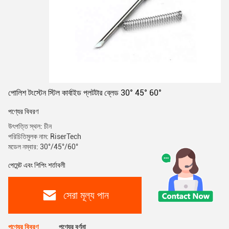
পোলিশ টংস্টেন স্টিল কার্বাইড প্লটটার ব্লেড 30° 45° 60°
পণ্যের বিবরণ
উৎপত্তি স্থল: চীন
পরিচিতিমুলক নাম: RiserTech
মডেল নম্বার: 30°/45°/60°
পেমেন্ট এবং শিপিং শর্তাবলী
সেরা মূল্য পান
পণ্যের বিবরণ
পণ্যের বর্ণনা